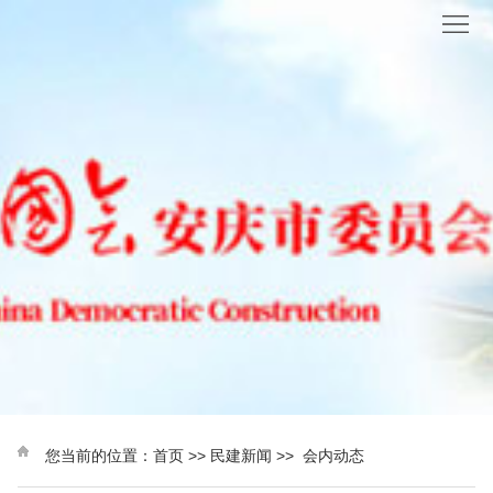
首
页
民
建
民
概
建
参
况
新
政
理
闻
议
论
社
政
研
会
会
究
服
员
财
务
风
政
您当前的位置：
首页
>>
民建新闻
>>
会内动态
采
信