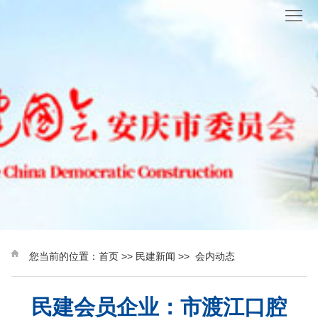
首
页
民
建
民
概
建
参
况
新
政
理
闻
议
论
社
政
研
会
会
究
服
员
财
您当前的位置：
首页
>>
民建新闻
>>
会内动态
务
风
政
民建会员企业：市渡江口腔
采
信