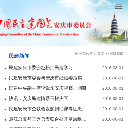
首
页
民
建
民
概
建
参
当前位置：
首页
>>
民建新闻
民建新闻
况
新
政
理
民建安庆市委会赴松江民建学习
2016-08-01
闻
议
论
社
民建安庆市委会与安庆市经信委落实对口联系工作
2016-08-01
政
研
会
会
民建中央副主席李谠来安庆视察、调研
2016-08-01
究
服
员
快讯：安庆民建情系玉树灾区
财
2016-08-01
民建安庆市企联会发起捐助尿毒症患者行动
2016-08-01
务
风
政
迎江总支与宜秀总支联合召开基层组织活动经验交流会
2016-08-01
采
信