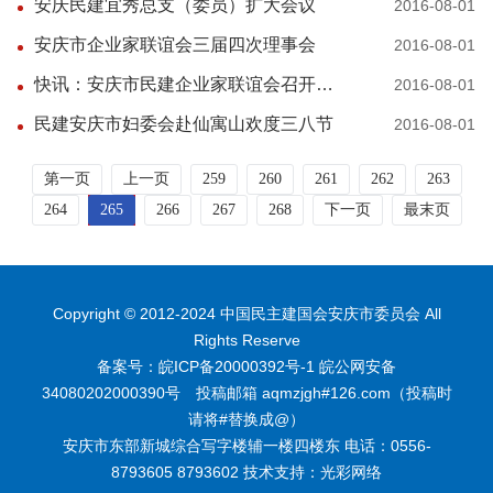
安庆民建宜秀总支（委员）扩大会议
2016-08-01
息
安庆市企业家联谊会三届四次理事会
2016-08-01
快讯：安庆市民建企业家联谊会召开会长会
2016-08-01
民建安庆市妇委会赴仙寓山欢度三八节
2016-08-01
第一页
上一页
259
260
261
262
263
264
265
266
267
268
下一页
最末页
Copyright © 2012-2024 中国民主建国会安庆市委员会 All
Rights Reserve
备案号：皖ICP备20000392号-1
皖公网安备
34080202000390号
投稿邮箱 aqmzjgh#126.com（投稿时
请将#替换成@）
安庆市东部新城综合写字楼辅一楼四楼东 电话：0556-
8793605 8793602 技术支持：
光彩网络